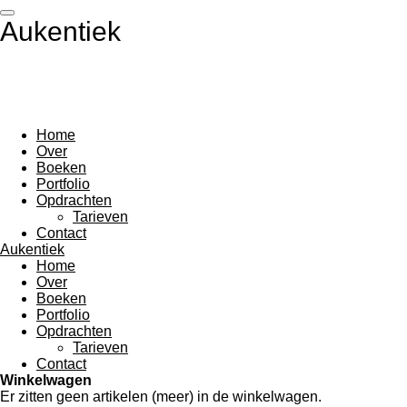
Ga
Aukentiek
direct
naar
de
hoofdinhoud
Home
Over
Boeken
Portfolio
Opdrachten
Tarieven
Contact
Aukentiek
Home
Over
Boeken
Portfolio
Opdrachten
Tarieven
Contact
Winkelwagen
Er zitten geen artikelen (meer) in de winkelwagen.